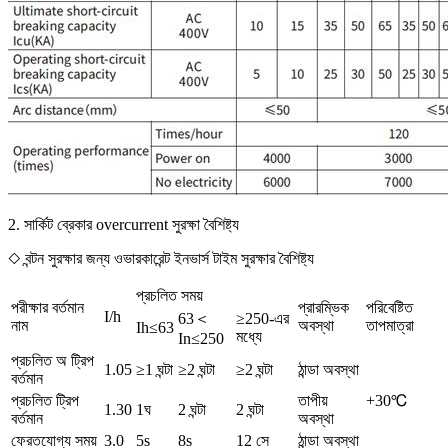
2. সার্কিট ব্রেকার overcurrent সুরক্ষা বৈশিষ্ট্য
◇ বন্টন সুরক্ষার জন্য ওভারকারেন্ট ইনভার্স টাইম সুরক্ষার বৈশিষ্ট্য
প্রচলিত সময়
পরীক্ষার বর্তমান
প্রারম্ভিক
পরিবেষ্টিত
I/h
63＜
≥250-এর
নাম
অবস্থা
তাপমাত্রা
Ih≤63
মধ্যে
In≤250
প্রচলিত অ ট্রিপ
1.05
≥1 ঘন্টা
≥2 ঘন্টা
≥2 ঘন্টা
ঠান্ডা অবস্থা
বর্তমান
প্রচলিত ট্রিপ
তাপীয়
+30℃
1.30
1ঘ
2 ঘন্টা
2 ঘন্টা
বর্তমান
অবস্থা
ফেরতযোগ্য সময়
3.0
5s
8s
12 সে
ঠান্ডা অবস্থা