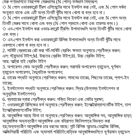
মেরু পণ্যগুলিতে নিরপেক্ষ মেরুগুলির (N পোল) ফর্মগুলি নিম্নরূপ:
◇ N পোল ওভারকারেন্ট ট্রিপ এলিমেন্টের সাথে ইনস্টল করা নেই, এবং N পোল সর্বদা
সংযুক্ত থাকে এবং এটি অন্য তিনটি খুঁটির সাথে খোলা বা বন্ধ হবে না।
◇ N পোল ওভারকারেন্ট ট্রিপ এলিমেন্টের সাথে ইনস্টল করা নেই, এবং N পোল অন্য
তিনটি মেরুর সাথে খোলা এবং বন্ধ (N পোল প্রথমে খোলা এবং তারপর বন্ধ।)
◇ এন-পোল ইনস্টল করা ওভার-কারেন্ট ট্রিপিং উপাদানগুলি অন্য তিনটি খুঁটির সাথে খোলা
এবং বন্ধ।
◇ এন-পোল ইনস্টল করা ওভারকারেন্ট রিলিজ উপাদানগুলি অন্য তিনটি খুঁটির সাথে
একসাথে খোলা বা বন্ধ হবে না।
2. সার্কিট ব্রেকারের রেট করা শর্ট-সার্কিট ব্রেকিং ক্ষমতা অনুসারে শ্রেণীবদ্ধ করুন:
এল: স্ট্যান্ডার্ড টাইপ;M. উচ্চতর ব্রেকিং টাইপ;H. উচ্চ ব্রেকিং টাইপ;
আর: আল্ট্রা হাই ব্রেকিং টাইপ
3. অপারেশন মোড অনুযায়ী শ্রেণীবদ্ধ করুন: সরাসরি অপারেশন হ্যান্ডেল, ঘূর্ণমান
হ্যান্ডেল অপারেশন, বৈদ্যুতিক অপারেশন;
4. তারের পদ্ধতি অনুসারে শ্রেণিবদ্ধ করুন: সামনের তারের, পিছনের তারের, প্লাগ-ইন
তারের;
5. ইনস্টলেশন পদ্ধতি অনুসারে শ্রেণিবদ্ধ করুন: স্থির (উল্লম্ব ইনস্টলেশন বা
অনুভূমিক ইনস্টলেশন)
6. ব্যবহারের দ্বারা শ্রেণীবদ্ধ করুন: শক্তি বিতরণ এবং মোটর সুরক্ষা;
7. ওভারকারেন্ট রিলিজের ফর্ম অনুসারে শ্রেণীবদ্ধ করুন: ইলেক্ট্রোম্যাগনেটিক টাইপ, তাপ
ইলেক্ট্রোম্যাগনেটিক টাইপ;
8. আনুষাঙ্গিক আছে কিনা তা অনুসারে শ্রেণিবদ্ধ করুন: আনুষাঙ্গিক সহ, আনুষাঙ্গিক ছাড়া;
আনুষাঙ্গিক অভ্যন্তরীণ আনুষাঙ্গিক এবং বহিরাগত জিনিসপত্র বিভক্ত করা
হয়;অভ্যন্তরীণ আনুষাঙ্গিক চার ধরনের আছে: শান্ট রিলিজ আন্ডার-ভোল্টেজ রিলিজ,
অক্জিলিয়ারী পরিচিতি এবং অ্যালার্ম পরিচিতি;বাহ্যিক আনুষাঙ্গিকগুলিতে ঘূর্ণায়মান হ্যান্ডেল