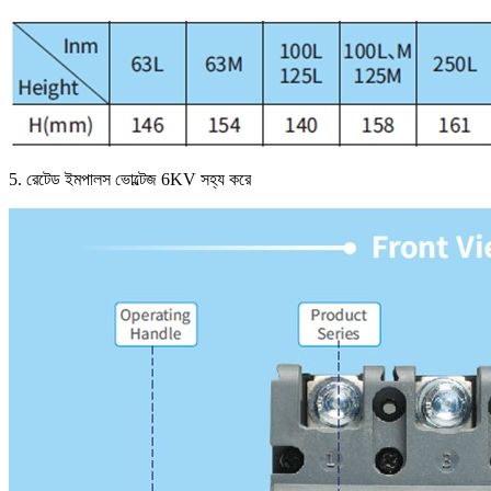
5. রেটেড ইমপালস ভোল্টেজ 6KV সহ্য করে