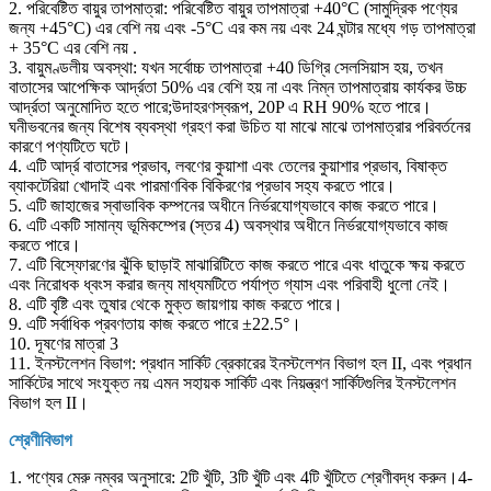
2. পরিবেষ্টিত বায়ুর তাপমাত্রা: পরিবেষ্টিত বায়ুর তাপমাত্রা +40°C (সামুদ্রিক পণ্যের
জন্য +45°C) এর বেশি নয় এবং -5°C এর কম নয় এবং 24 ঘন্টার মধ্যে গড় তাপমাত্রা
+ 35°C এর বেশি নয় .
3. বায়ুমণ্ডলীয় অবস্থা: যখন সর্বোচ্চ তাপমাত্রা +40 ডিগ্রি সেলসিয়াস হয়, তখন
বাতাসের আপেক্ষিক আর্দ্রতা 50% এর বেশি হয় না এবং নিম্ন তাপমাত্রায় কার্যকর উচ্চ
আর্দ্রতা অনুমোদিত হতে পারে;উদাহরণস্বরূপ, 20P এ RH 90% হতে পারে।
ঘনীভবনের জন্য বিশেষ ব্যবস্থা গ্রহণ করা উচিত যা মাঝে মাঝে তাপমাত্রার পরিবর্তনের
কারণে পণ্যটিতে ঘটে।
4. এটি আর্দ্র বাতাসের প্রভাব, লবণের কুয়াশা এবং তেলের কুয়াশার প্রভাব, বিষাক্ত
ব্যাকটেরিয়া খোদাই এবং পারমাণবিক বিকিরণের প্রভাব সহ্য করতে পারে।
5. এটি জাহাজের স্বাভাবিক কম্পনের অধীনে নির্ভরযোগ্যভাবে কাজ করতে পারে।
6. এটি একটি সামান্য ভূমিকম্পের (স্তর 4) অবস্থার অধীনে নির্ভরযোগ্যভাবে কাজ
করতে পারে।
7. এটি বিস্ফোরণের ঝুঁকি ছাড়াই মাঝারিটিতে কাজ করতে পারে এবং ধাতুকে ক্ষয় করতে
এবং নিরোধক ধ্বংস করার জন্য মাধ্যমটিতে পর্যাপ্ত গ্যাস এবং পরিবাহী ধুলো নেই।
8. এটি বৃষ্টি এবং তুষার থেকে মুক্ত জায়গায় কাজ করতে পারে।
9. এটি সর্বাধিক প্রবণতায় কাজ করতে পারে ±22.5°।
10. দূষণের মাত্রা 3
11. ইনস্টলেশন বিভাগ: প্রধান সার্কিট ব্রেকারের ইনস্টলেশন বিভাগ হল II, এবং প্রধান
সার্কিটের সাথে সংযুক্ত নয় এমন সহায়ক সার্কিট এবং নিয়ন্ত্রণ সার্কিটগুলির ইনস্টলেশন
বিভাগ হল II।
শ্রেণীবিভাগ
1. পণ্যের মেরু নম্বর অনুসারে: 2টি খুঁটি, 3টি খুঁটি এবং 4টি খুঁটিতে শ্রেণীবদ্ধ করুন।4-