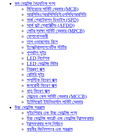
কম ভোল্টেজ বৈদ্যুতিক পণ্য
মিনিয়েচার সার্কিট ব্রেকার (MCB)
আরসিবিও/আরসিসিবি/ইএলসিবি/আরসিডি
সার্জ প্রোটেকশন ডিভাইস (SPD)
আর্ক ফল্ট প্রোটেক্টিভ (AFDD)
মোটর সুরক্ষা সার্কিট ব্রেকার (MPCB)
যোগাযোগকারী
তাপ ওভারলোড রিলে
ইলেক্ট্রোম্যাগনেটিক স্টার্টার
পুশবাটন সুইচ
LED নির্দেশক
LED ভোল্টেজ মিটার
নিয়ন্ত্রণ বাক্স
রোটারি সুইচ
প্লাস্টিক বিতরণ বাক্স
জলরোধী বিতরণ বাক্স
ধাতু বিতরণ বাক্স
মোল্ডেড কেস সার্কিট ব্রেকার (MCCB)
ইন্টেলিজেন্ট ইউনিভার্সাল সার্কিট ব্রেকার
উচ্চ ভোল্টেজ সরঞ্জাম
সুইচগিয়ার এবং উচ্চ ভোল্টেজ পণ্য
উচ্চ ভোল্টেজ কারেন্ট এবং ভোল্টেজ ট্রান্সফরমার
ট্রান্সফরমার পণ্য নির্বাচন
বায়বীয় জিনিসপত্র এবং সরঞ্জাম