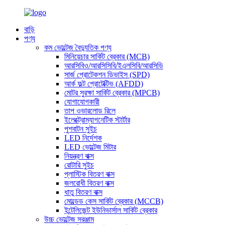
বাড়ি
পণ্য
কম ভোল্টেজ বৈদ্যুতিক পণ্য
মিনিয়েচার সার্কিট ব্রেকার (MCB)
আরসিবিও/আরসিসিবি/ইএলসিবি/আরসিডি
সার্জ প্রোটেকশন ডিভাইস (SPD)
আর্ক ফল্ট প্রোটেক্টিভ (AFDD)
মোটর সুরক্ষা সার্কিট ব্রেকার (MPCB)
যোগাযোগকারী
তাপ ওভারলোড রিলে
ইলেক্ট্রোম্যাগনেটিক স্টার্টার
পুশবাটন সুইচ
LED নির্দেশক
LED ভোল্টেজ মিটার
নিয়ন্ত্রণ বাক্স
রোটারি সুইচ
প্লাস্টিক বিতরণ বাক্স
জলরোধী বিতরণ বাক্স
ধাতু বিতরণ বাক্স
মোল্ডেড কেস সার্কিট ব্রেকার (MCCB)
ইন্টেলিজেন্ট ইউনিভার্সাল সার্কিট ব্রেকার
উচ্চ ভোল্টেজ সরঞ্জাম