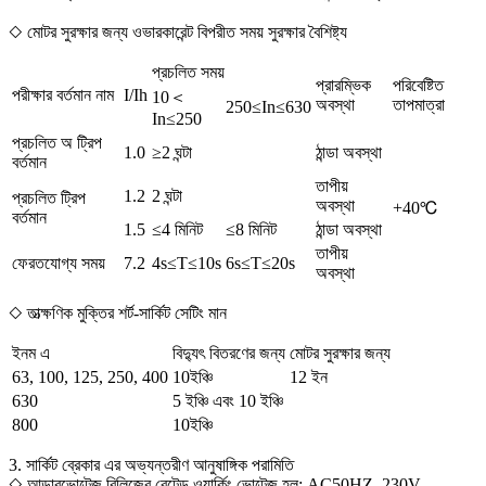
◇ মোটর সুরক্ষার জন্য ওভারকারেন্ট বিপরীত সময় সুরক্ষার বৈশিষ্ট্য
প্রচলিত সময়
প্রারম্ভিক
পরিবেষ্টিত
পরীক্ষার বর্তমান নাম
I/Ih
10＜
অবস্থা
তাপমাত্রা
250≤In≤630
In≤250
প্রচলিত অ ট্রিপ
1.0
≥2 ঘন্টা
ঠান্ডা অবস্থা
বর্তমান
তাপীয়
1.2
2 ঘন্টা
প্রচলিত ট্রিপ
অবস্থা
+40℃
বর্তমান
1.5
≤4 মিনিট
≤8 মিনিট
ঠান্ডা অবস্থা
তাপীয়
ফেরতযোগ্য সময়
7.2
4s≤T≤10s
6s≤T≤20s
অবস্থা
◇ তাত্ক্ষণিক মুক্তির শর্ট-সার্কিট সেটিং মান
ইনম এ
বিদ্যুৎ বিতরণের জন্য
মোটর সুরক্ষার জন্য
63, 100, 125, 250, 400
10ইঞ্চি
12 ইন
630
5 ইঞ্চি এবং 10 ইঞ্চি
800
10ইঞ্চি
3. সার্কিট ব্রেকার এর অভ্যন্তরীণ আনুষাঙ্গিক পরামিতি
◇ আন্ডারভোল্টেজ রিলিজের রেটেড ওয়ার্কিং ভোল্টেজ হল: AC50HZ, 230V,