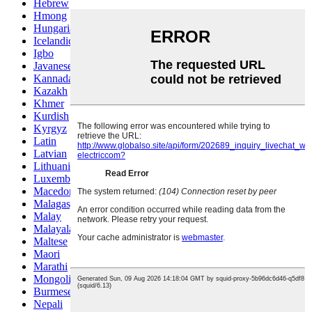
Hebrew
Hmong
Hungarian
Icelandic
Igbo
Javanese
Kannada
Kazakh
Khmer
Kurdish
Kyrgyz
Latin
Latvian
Lithuanian
Luxembou..
Macedonian
Malagasy
Malay
Malayalam
Maltese
Maori
Marathi
Mongolian
Burmese
Nepali