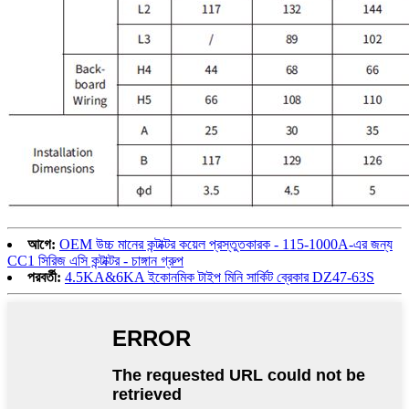
আগে:
OEM উচ্চ মানের কন্টাক্টর কয়েল প্রস্তুতকারক - 115-1000A-এর জন্য
CC1 সিরিজ এসি কন্টাক্টর - চাঙ্গান গ্রুপ
পরবর্তী:
4.5KA&6KA ইকোনমিক টাইপ মিনি সার্কিট ব্রেকার DZ47-63S