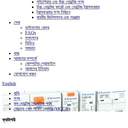
সুইচগিয়ার এবং উচ্চ ভোল্টেজ পণ্য
উচ্চ ভোল্টেজ কারেন্ট এবং ভোল্টেজ ট্রান্সফরমার
ট্রান্সফরমার পণ্য নির্বাচন
বায়বীয় জিনিসপত্র এবং সরঞ্জাম
সেবা
ডাউনলোড কেন্দ্র
FAQs
সনদপত্র
ভিডিও
সমাধান
খবর
আমাদের সম্পর্কে
কোম্পানির প্রোফাইল
আমাদের ইতিহাস
যোগাযোগ করুন
English
বাড়ি
পণ্য
কম ভোল্টেজ বৈদ্যুতিক পণ্য
মোল্ডেড কেস সার্কিট ব্রেকার (MCCB)
ক্যাটাগরি