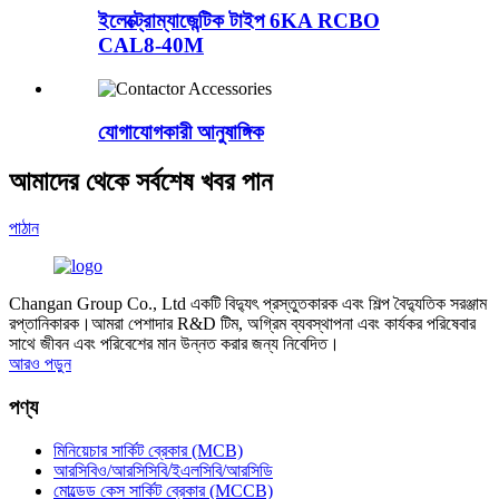
ইলেক্ট্রোম্যাজেন্টিক টাইপ 6KA RCBO
CAL8-40M
যোগাযোগকারী আনুষাঙ্গিক
আমাদের থেকে সর্বশেষ খবর পান
পাঠান
Changan Group Co., Ltd একটি বিদ্যুৎ প্রস্তুতকারক এবং শিল্প বৈদ্যুতিক সরঞ্জাম
রপ্তানিকারক।আমরা পেশাদার R&D টিম, অগ্রিম ব্যবস্থাপনা এবং কার্যকর পরিষেবার
সাথে জীবন এবং পরিবেশের মান উন্নত করার জন্য নিবেদিত।
আরও পড়ুন
পণ্য
মিনিয়েচার সার্কিট ব্রেকার (MCB)
আরসিবিও/আরসিসিবি/ইএলসিবি/আরসিডি
মোল্ডেড কেস সার্কিট ব্রেকার (MCCB)