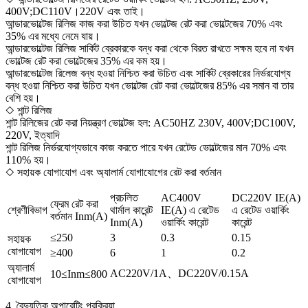
400V;DC110V।220V এবং তাই।
আন্ডারভোল্টেজ রিলিজ কাজ করা উচিত যখন ভোল্টেজ রেট করা ভোল্টেজের 70% এবং
35% এর মধ্যে নেমে যায়।
আন্ডারভোল্টেজ রিলিজ সার্কিট ব্রেকারকে বন্ধ করা থেকে বিরত রাখতে সক্ষম হবে না যখন
ভোল্টেজ রেট করা ভোল্টেজের 35% এর কম হয়।
আন্ডারভোল্টেজ রিলেজ বন্ধ হওয়া নিশ্চিত করা উচিত এবং সার্কিট ব্রেকারের নির্ভরযোগ্য
বন্ধ হওয়া নিশ্চিত করা উচিত যখন ভোল্টেজ রেট করা ভোল্টেজের 85% এর সমান বা তার
বেশি হয়।
◇ শান্ট রিলিজ
শান্ট রিলিজের রেট করা নিয়ন্ত্রণ ভোল্টেজ হল: AC50HZ 230V, 400V;DC100V,
220V, ইত্যাদি
শান্ট রিলিজ নির্ভরযোগ্যভাবে কাজ করতে পারে যখন রেটেড ভোল্টেজের মান 70% এবং
110% হয়।
◇ সহায়ক যোগাযোগ এবং অ্যালার্ম যোগাযোগের রেট করা বর্তমান
প্রচলিত
AC400V
DC220V IE(A)
ফ্রেম রেট করা
শ্রেণীবিভাগ
থার্মাল কারেন্ট
IE(A) এ রেটেড
এ রেটেড ওয়ার্কিং
বর্তমান Inm(A)
Inm(A)
ওয়ার্কিং কারেন্ট
কারেন্ট
≤250
3
0.3
0.15
সহায়ক
যোগাযোগ
≥400
6
1
0.2
অ্যালার্ম
AC220V/1A、DC220V/0.15A
10≤Inm≤800
যোগাযোগ
4. বৈদ্যুতিক অপারেটিং প্রক্রিয়া