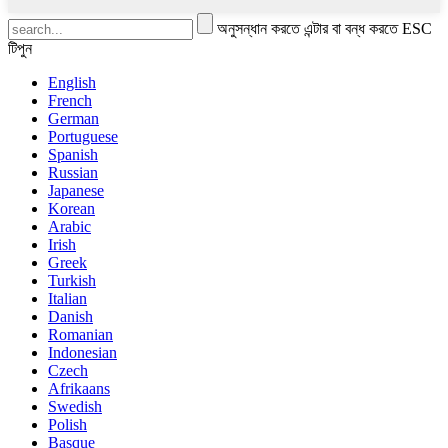
অনুসন্ধান করতে এন্টার বা বন্ধ করতে ESC
টিপুন
English
French
German
Portuguese
Spanish
Russian
Japanese
Korean
Arabic
Irish
Greek
Turkish
Italian
Danish
Romanian
Indonesian
Czech
Afrikaans
Swedish
Polish
Basque