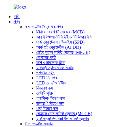
বাড়ি
পণ্য
কম ভোল্টেজ বৈদ্যুতিক পণ্য
মিনিয়েচার সার্কিট ব্রেকার (MCB)
আরসিবিও/আরসিসিবি/ইএলসিবি/আরসিডি
সার্জ প্রোটেকশন ডিভাইস (SPD)
আর্ক ফল্ট প্রোটেক্টিভ (AFDD)
মোটর সুরক্ষা সার্কিট ব্রেকার (MPCB)
যোগাযোগকারী
তাপ ওভারলোড রিলে
ইলেক্ট্রোম্যাগনেটিক স্টার্টার
পুশবাটন সুইচ
LED নির্দেশক
LED ভোল্টেজ মিটার
নিয়ন্ত্রণ বাক্স
রোটারি সুইচ
প্লাস্টিক বিতরণ বাক্স
জলরোধী বিতরণ বাক্স
ধাতু বিতরণ বাক্স
মোল্ডেড কেস সার্কিট ব্রেকার (MCCB)
ইন্টেলিজেন্ট ইউনিভার্সাল সার্কিট ব্রেকার
উচ্চ ভোল্টেজ সরঞ্জাম