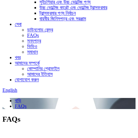
সুইচগিয়ার এবং উচ্চ ভোল্টেজ পণ্য
উচ্চ ভোল্টেজ কারেন্ট এবং ভোল্টেজ ট্রান্সফরমার
ট্রান্সফরমার পণ্য নির্বাচন
বায়বীয় জিনিসপত্র এবং সরঞ্জাম
সেবা
ডাউনলোড কেন্দ্র
FAQs
সনদপত্র
ভিডিও
সমাধান
খবর
আমাদের সম্পর্কে
কোম্পানির প্রোফাইল
আমাদের ইতিহাস
যোগাযোগ করুন
English
বাড়ি
FAQs
FAQs