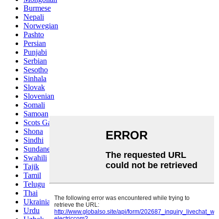
Burmese
Nepali
Norwegian
Pashto
Persian
Punjabi
Serbian
Sesotho
Sinhala
Slovak
Slovenian
Somali
Samoan
Scots Gaelic
Shona
Sindhi
Sundanese
Swahili
Tajik
Tamil
Telugu
Thai
Ukrainian
Urdu