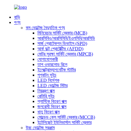
বাড়ি
পণ্য
কম ভোল্টেজ বৈদ্যুতিক পণ্য
মিনিয়েচার সার্কিট ব্রেকার (MCB)
আরসিবিও/আরসিসিবি/ইএলসিবি/আরসিডি
সার্জ প্রোটেকশন ডিভাইস (SPD)
আর্ক ফল্ট প্রোটেক্টিভ (AFDD)
মোটর সুরক্ষা সার্কিট ব্রেকার (MPCB)
যোগাযোগকারী
তাপ ওভারলোড রিলে
ইলেক্ট্রোম্যাগনেটিক স্টার্টার
পুশবাটন সুইচ
LED নির্দেশক
LED ভোল্টেজ মিটার
নিয়ন্ত্রণ বাক্স
রোটারি সুইচ
প্লাস্টিক বিতরণ বাক্স
জলরোধী বিতরণ বাক্স
ধাতু বিতরণ বাক্স
মোল্ডেড কেস সার্কিট ব্রেকার (MCCB)
ইন্টেলিজেন্ট ইউনিভার্সাল সার্কিট ব্রেকার
উচ্চ ভোল্টেজ সরঞ্জাম