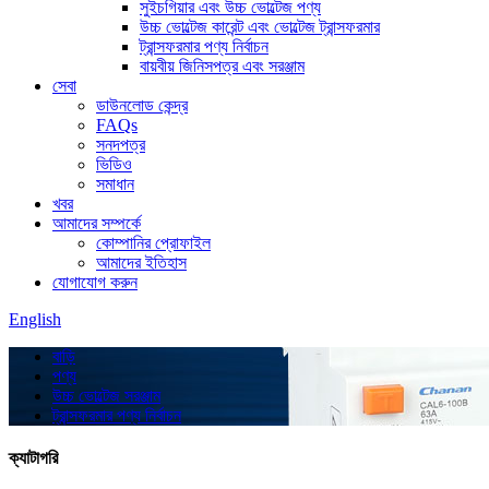
সুইচগিয়ার এবং উচ্চ ভোল্টেজ পণ্য
উচ্চ ভোল্টেজ কারেন্ট এবং ভোল্টেজ ট্রান্সফরমার
ট্রান্সফরমার পণ্য নির্বাচন
বায়বীয় জিনিসপত্র এবং সরঞ্জাম
সেবা
ডাউনলোড কেন্দ্র
FAQs
সনদপত্র
ভিডিও
সমাধান
খবর
আমাদের সম্পর্কে
কোম্পানির প্রোফাইল
আমাদের ইতিহাস
যোগাযোগ করুন
English
বাড়ি
পণ্য
উচ্চ ভোল্টেজ সরঞ্জাম
ট্রান্সফরমার পণ্য নির্বাচন
ক্যাটাগরি