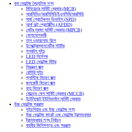
কম ভোল্টেজ বৈদ্যুতিক পণ্য
মিনিয়েচার সার্কিট ব্রেকার (MCB)
আরসিবিও/আরসিসিবি/ইএলসিবি/আরসিডি
সার্জ প্রোটেকশন ডিভাইস (SPD)
আর্ক ফল্ট প্রোটেক্টিভ (AFDD)
মোটর সুরক্ষা সার্কিট ব্রেকার (MPCB)
যোগাযোগকারী
তাপ ওভারলোড রিলে
ইলেক্ট্রোম্যাগনেটিক স্টার্টার
পুশবাটন সুইচ
LED নির্দেশক
LED ভোল্টেজ মিটার
নিয়ন্ত্রণ বাক্স
রোটারি সুইচ
প্লাস্টিক বিতরণ বাক্স
জলরোধী বিতরণ বাক্স
ধাতু বিতরণ বাক্স
মোল্ডেড কেস সার্কিট ব্রেকার (MCCB)
ইন্টেলিজেন্ট ইউনিভার্সাল সার্কিট ব্রেকার
উচ্চ ভোল্টেজ সরঞ্জাম
সুইচগিয়ার এবং উচ্চ ভোল্টেজ পণ্য
উচ্চ ভোল্টেজ কারেন্ট এবং ভোল্টেজ ট্রান্সফরমার
ট্রান্সফরমার পণ্য নির্বাচন
বায়বীয় জিনিসপত্র এবং সরঞ্জাম