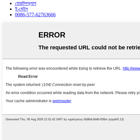
হোয়াটসঅ্যাপ
ই-মেইল
0086-577-62763666