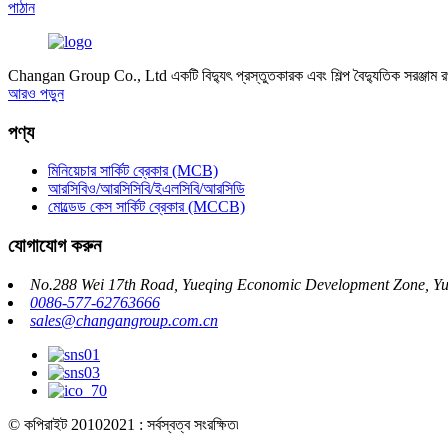
পাঠান
Changan Group Co., Ltd একটি বিদ্যুৎ প্রস্তুতকারক এবং শিল্প বৈদ্যুতিক সরঞ্জাম 
আরও পড়ুন
পণ্য
মিনিয়েচার সার্কিট ব্রেকার (MCB)
আরসিবিও/আরসিসিবি/ইএলসিবি/আরসিডি
মোল্ডেড কেস সার্কিট ব্রেকার (MCCB)
যোগাযোগ করুন
No.288 Wei 17th Road, Yueqing Economic Development Zone, Yue
0086-577-62763666
sales@changangroup.com.cn
© কপিরাইট 20102021 : সর্বস্বত্ব সংরক্ষিত৷