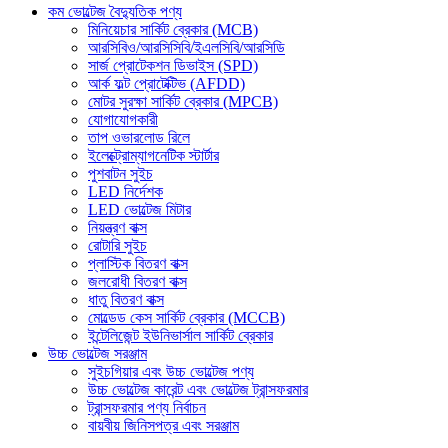
কম ভোল্টেজ বৈদ্যুতিক পণ্য
মিনিয়েচার সার্কিট ব্রেকার (MCB)
আরসিবিও/আরসিসিবি/ইএলসিবি/আরসিডি
সার্জ প্রোটেকশন ডিভাইস (SPD)
আর্ক ফল্ট প্রোটেক্টিভ (AFDD)
মোটর সুরক্ষা সার্কিট ব্রেকার (MPCB)
যোগাযোগকারী
তাপ ওভারলোড রিলে
ইলেক্ট্রোম্যাগনেটিক স্টার্টার
পুশবাটন সুইচ
LED নির্দেশক
LED ভোল্টেজ মিটার
নিয়ন্ত্রণ বাক্স
রোটারি সুইচ
প্লাস্টিক বিতরণ বাক্স
জলরোধী বিতরণ বাক্স
ধাতু বিতরণ বাক্স
মোল্ডেড কেস সার্কিট ব্রেকার (MCCB)
ইন্টেলিজেন্ট ইউনিভার্সাল সার্কিট ব্রেকার
উচ্চ ভোল্টেজ সরঞ্জাম
সুইচগিয়ার এবং উচ্চ ভোল্টেজ পণ্য
উচ্চ ভোল্টেজ কারেন্ট এবং ভোল্টেজ ট্রান্সফরমার
ট্রান্সফরমার পণ্য নির্বাচন
বায়বীয় জিনিসপত্র এবং সরঞ্জাম