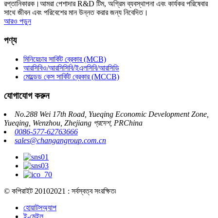
রপ্তানিকারক।আমরা পেশাদার R&D টিম, অগ্রিম ব্যবস্থাপনা এবং কার্যকর পরিষেবার
সাথে জীবন এবং পরিবেশের মান উন্নত করার জন্য নিবেদিত।
আরও পড়ুন
পণ্য
মিনিয়েচার সার্কিট ব্রেকার (MCB)
আরসিবিও/আরসিসিবি/ইএলসিবি/আরসিডি
মোল্ডেড কেস সার্কিট ব্রেকার (MCCB)
যোগাযোগ করুন
No.288 Wei 17th Road, Yueqing Economic Development Zone,
Yueqing, Wenzhou, Zhejiang প্রদেশ, PRChina
0086-577-62763666
sales@changangroup.com.cn
© কপিরাইট 20102021 : সর্বস্বত্ব সংরক্ষিত৷
হোয়াটসঅ্যাপ
ই-মেইল