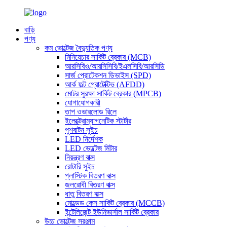
বাড়ি
পণ্য
কম ভোল্টেজ বৈদ্যুতিক পণ্য
মিনিয়েচার সার্কিট ব্রেকার (MCB)
আরসিবিও/আরসিসিবি/ইএলসিবি/আরসিডি
সার্জ প্রোটেকশন ডিভাইস (SPD)
আর্ক ফল্ট প্রোটেক্টিভ (AFDD)
মোটর সুরক্ষা সার্কিট ব্রেকার (MPCB)
যোগাযোগকারী
তাপ ওভারলোড রিলে
ইলেক্ট্রোম্যাগনেটিক স্টার্টার
পুশবাটন সুইচ
LED নির্দেশক
LED ভোল্টেজ মিটার
নিয়ন্ত্রণ বাক্স
রোটারি সুইচ
প্লাস্টিক বিতরণ বাক্স
জলরোধী বিতরণ বাক্স
ধাতু বিতরণ বাক্স
মোল্ডেড কেস সার্কিট ব্রেকার (MCCB)
ইন্টেলিজেন্ট ইউনিভার্সাল সার্কিট ব্রেকার
উচ্চ ভোল্টেজ সরঞ্জাম