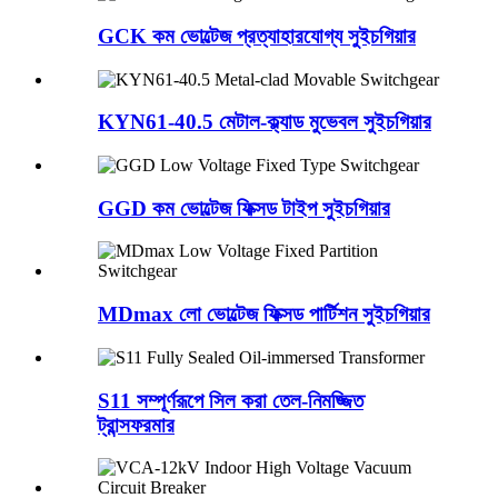
GCK কম ভোল্টেজ প্রত্যাহারযোগ্য সুইচগিয়ার
KYN61-40.5 মেটাল-ক্ল্যাড মুভেবল সুইচগিয়ার
GGD কম ভোল্টেজ ফিক্সড টাইপ সুইচগিয়ার
MDmax লো ভোল্টেজ ফিক্সড পার্টিশন সুইচগিয়ার
S11 সম্পূর্ণরূপে সিল করা তেল-নিমজ্জিত
ট্রান্সফরমার