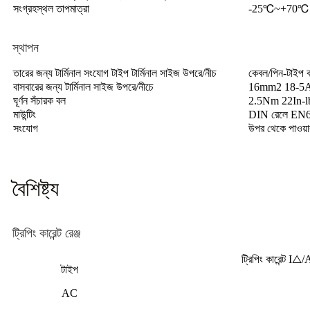
সংগ্রহস্থল তাপমাত্রা
-25℃~+70℃
স্থাপন
তারের জন্য টার্মিনাল সংযোগ টাইপ টার্মিনাল সাইজ উপরে/নীচ
কেবল/পিন-টাই
বাসবারের জন্য টার্মিনাল সাইজ উপরে/নীচে
16mm2 18-
ঘূর্ণন সঁচারক বল
2.5Nm 22In-l
মাউন্টিং
DIN রেলে EN60
সংযোগ
উপর থেকে পাওয়া
বৈশিষ্ট্য
ট্রিপিং কারেন্ট রেঞ্জ
ট্রিপিং কারেন্
টাইপ
AC