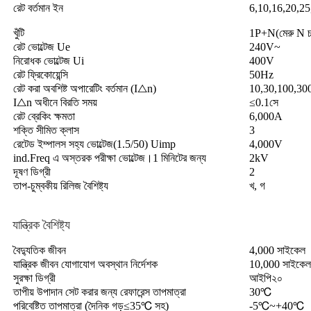
রেট বর্তমান ইন
6,10,16,20,2
খুঁটি
1P+N(মেরু N চাল
রেট ভোল্টেজ Ue
240V~
নিরোধক ভোল্টেজ Ui
400V
রেট ফ্রিকোয়েন্সি
50Hz
রেট করা অবশিষ্ট অপারেটিং বর্তমান (I△n)
10,30,100,3
I△n অধীনে বিরতি সময়
≤0.1সে
রেট ব্রেকিং ক্ষমতা
6,000A
শক্তি সীমিত ক্লাস
3
রেটেড ইম্পালস সহ্য ভোল্টেজ(1.5/50) Uimp
4,000V
ind.Freq এ অস্তরক পরীক্ষা ভোল্টেজ।1 মিনিটের জন্য
2kV
দূষণ ডিগ্রী
2
তাপ-চুম্বকীয় রিলিজ বৈশিষ্ট্য
খ, গ
যান্ত্রিক বৈশিষ্ট্য
বৈদ্যুতিক জীবন
4,000 সাইকেল
যান্ত্রিক জীবন যোগাযোগ অবস্থান নির্দেশক
10,000 সাইকেল হ
সুরক্ষা ডিগ্রী
আইপি২০
তাপীয় উপাদান সেট করার জন্য রেফারেন্স তাপমাত্রা
30℃
পরিবেষ্টিত তাপমাত্রা (দৈনিক গড়≤35℃ সহ)
-5℃~+40℃