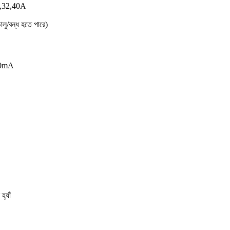
5,32,40A
ু/বন্ধ হতে পারে)
00mA
্যাঁ