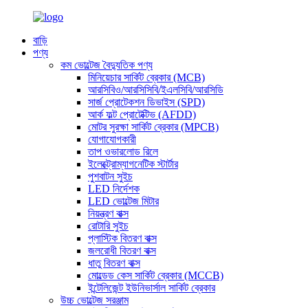
বাড়ি
পণ্য
কম ভোল্টেজ বৈদ্যুতিক পণ্য
মিনিয়েচার সার্কিট ব্রেকার (MCB)
আরসিবিও/আরসিসিবি/ইএলসিবি/আরসিডি
সার্জ প্রোটেকশন ডিভাইস (SPD)
আর্ক ফল্ট প্রোটেক্টিভ (AFDD)
মোটর সুরক্ষা সার্কিট ব্রেকার (MPCB)
যোগাযোগকারী
তাপ ওভারলোড রিলে
ইলেক্ট্রোম্যাগনেটিক স্টার্টার
পুশবাটন সুইচ
LED নির্দেশক
LED ভোল্টেজ মিটার
নিয়ন্ত্রণ বাক্স
রোটারি সুইচ
প্লাস্টিক বিতরণ বাক্স
জলরোধী বিতরণ বাক্স
ধাতু বিতরণ বাক্স
মোল্ডেড কেস সার্কিট ব্রেকার (MCCB)
ইন্টেলিজেন্ট ইউনিভার্সাল সার্কিট ব্রেকার
উচ্চ ভোল্টেজ সরঞ্জাম