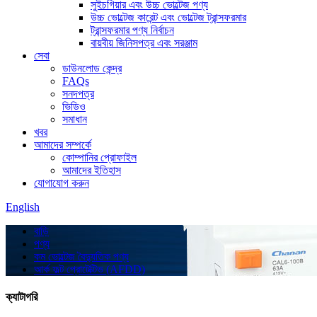
সুইচগিয়ার এবং উচ্চ ভোল্টেজ পণ্য
উচ্চ ভোল্টেজ কারেন্ট এবং ভোল্টেজ ট্রান্সফরমার
ট্রান্সফরমার পণ্য নির্বাচন
বায়বীয় জিনিসপত্র এবং সরঞ্জাম
সেবা
ডাউনলোড কেন্দ্র
FAQs
সনদপত্র
ভিডিও
সমাধান
খবর
আমাদের সম্পর্কে
কোম্পানির প্রোফাইল
আমাদের ইতিহাস
যোগাযোগ করুন
English
বাড়ি
পণ্য
কম ভোল্টেজ বৈদ্যুতিক পণ্য
আর্ক ফল্ট প্রোটেক্টিভ (AFDD)
ক্যাটাগরি