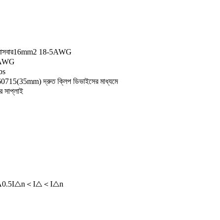
প বাসবার16mm2 18-5AWG
5AWG
bs
715(35mm) দ্রুত ক্লিপ ডিভাইসের মাধ্যমে
র সাপ্লাই
ট I△/A0.5I△n＜I△＜I△n