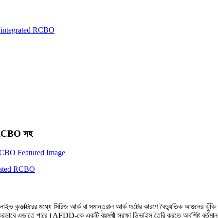
 RCBO সহ
াইভ কন্ডাক্টরের মধ্যে সিরিজ আর্ক বা সমান্তরাল আর্ক ফল্টের কারণে বৈদ্যুতিক আগুনের ঝুঁ
কার্যকরভাবে এড়াতে পারে।AFDD-কে একটি বহুমুখী সুরক্ষা ডিভাইস তৈরি করতে অবশিষ্ট বর্তমান 