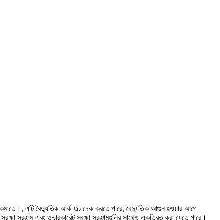
কি কমাতে।, এটি বৈদ্যুতিক আর্ক ফল্ট চেক করতে পারে, বৈদ্যুতিক আগুন হওয়ার আগে
সুরক্ষা সরঞ্জাম এবং ওভারকারেন্ট সুরক্ষা সরঞ্জামগুলির সাথেও একত্রিত করা যেতে পারে।