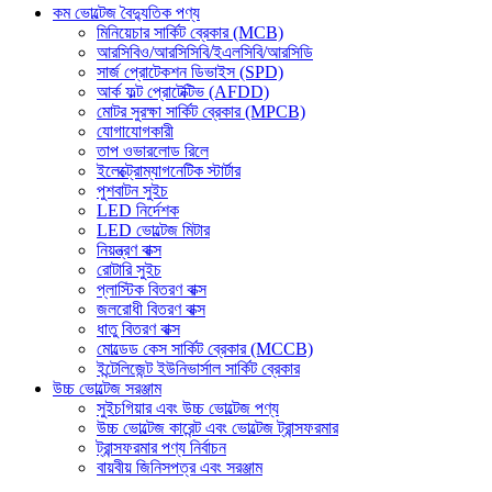
কম ভোল্টেজ বৈদ্যুতিক পণ্য
মিনিয়েচার সার্কিট ব্রেকার (MCB)
আরসিবিও/আরসিসিবি/ইএলসিবি/আরসিডি
সার্জ প্রোটেকশন ডিভাইস (SPD)
আর্ক ফল্ট প্রোটেক্টিভ (AFDD)
মোটর সুরক্ষা সার্কিট ব্রেকার (MPCB)
যোগাযোগকারী
তাপ ওভারলোড রিলে
ইলেক্ট্রোম্যাগনেটিক স্টার্টার
পুশবাটন সুইচ
LED নির্দেশক
LED ভোল্টেজ মিটার
নিয়ন্ত্রণ বাক্স
রোটারি সুইচ
প্লাস্টিক বিতরণ বাক্স
জলরোধী বিতরণ বাক্স
ধাতু বিতরণ বাক্স
মোল্ডেড কেস সার্কিট ব্রেকার (MCCB)
ইন্টেলিজেন্ট ইউনিভার্সাল সার্কিট ব্রেকার
উচ্চ ভোল্টেজ সরঞ্জাম
সুইচগিয়ার এবং উচ্চ ভোল্টেজ পণ্য
উচ্চ ভোল্টেজ কারেন্ট এবং ভোল্টেজ ট্রান্সফরমার
ট্রান্সফরমার পণ্য নির্বাচন
বায়বীয় জিনিসপত্র এবং সরঞ্জাম