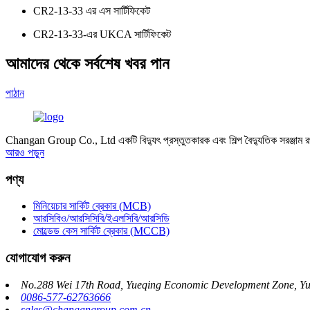
CR2-13-33 এর এস সার্টিফিকেট
CR2-13-33-এর UKCA সার্টিফিকেট
আমাদের থেকে সর্বশেষ খবর পান
পাঠান
Changan Group Co., Ltd একটি বিদ্যুৎ প্রস্তুতকারক এবং শিল্প বৈদ্যুতিক সরঞ্জাম 
আরও পড়ুন
পণ্য
মিনিয়েচার সার্কিট ব্রেকার (MCB)
আরসিবিও/আরসিসিবি/ইএলসিবি/আরসিডি
মোল্ডেড কেস সার্কিট ব্রেকার (MCCB)
যোগাযোগ করুন
No.288 Wei 17th Road, Yueqing Economic Development Zone, Yue
0086-577-62763666
sales@changangroup.com.cn