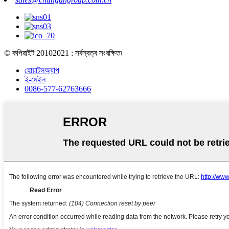
© কপিরাইট 20102021 : সর্বস্বত্ব সংরক্ষিত৷
হোয়াটসঅ্যাপ
ই-মেইল
0086-577-62763666