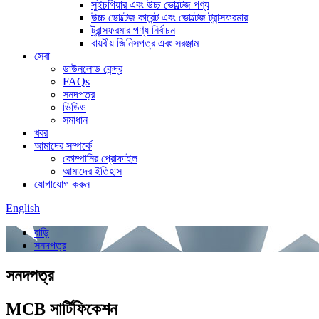
সুইচগিয়ার এবং উচ্চ ভোল্টেজ পণ্য
উচ্চ ভোল্টেজ কারেন্ট এবং ভোল্টেজ ট্রান্সফরমার
ট্রান্সফরমার পণ্য নির্বাচন
বায়বীয় জিনিসপত্র এবং সরঞ্জাম
সেবা
ডাউনলোড কেন্দ্র
FAQs
সনদপত্র
ভিডিও
সমাধান
খবর
আমাদের সম্পর্কে
কোম্পানির প্রোফাইল
আমাদের ইতিহাস
যোগাযোগ করুন
English
বাড়ি
সনদপত্র
সনদপত্র
MCB সার্টিফিকেশন