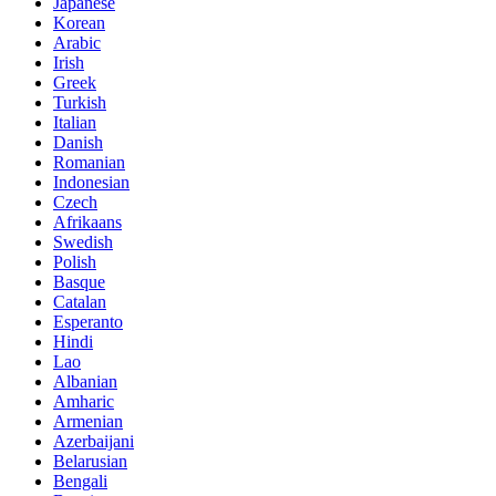
Japanese
Korean
Arabic
Irish
Greek
Turkish
Italian
Danish
Romanian
Indonesian
Czech
Afrikaans
Swedish
Polish
Basque
Catalan
Esperanto
Hindi
Lao
Albanian
Amharic
Armenian
Azerbaijani
Belarusian
Bengali