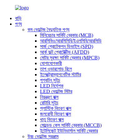
বাড়ি
পণ্য
কম ভোল্টেজ বৈদ্যুতিক পণ্য
মিনিয়েচার সার্কিট ব্রেকার (MCB)
আরসিবিও/আরসিসিবি/ইএলসিবি/আরসিডি
সার্জ প্রোটেকশন ডিভাইস (SPD)
আর্ক ফল্ট প্রোটেক্টিভ (AFDD)
মোটর সুরক্ষা সার্কিট ব্রেকার (MPCB)
যোগাযোগকারী
তাপ ওভারলোড রিলে
ইলেক্ট্রোম্যাগনেটিক স্টার্টার
পুশবাটন সুইচ
LED নির্দেশক
LED ভোল্টেজ মিটার
নিয়ন্ত্রণ বাক্স
রোটারি সুইচ
প্লাস্টিক বিতরণ বাক্স
জলরোধী বিতরণ বাক্স
ধাতু বিতরণ বাক্স
মোল্ডেড কেস সার্কিট ব্রেকার (MCCB)
ইন্টেলিজেন্ট ইউনিভার্সাল সার্কিট ব্রেকার
উচ্চ ভোল্টেজ সরঞ্জাম